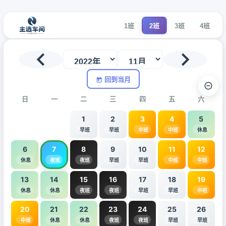
1班
2班
3班
4班
回到当月
日
一
二
三
四
五
六
1
2
3
4
5
早班
早班
中班
中班
休息
6
7
8
9
10
11
12
休息
夜班
夜班
早班
早班
中班
中班
13
14
15
16
17
18
19
休息
休息
夜班
夜班
早班
早班
中班
20
21
22
23
24
25
26
中班
休息
休息
夜班
夜班
早班
早班