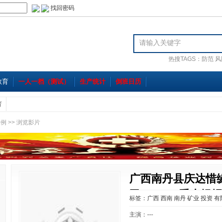
找回密码
热搜TAGS：
防范
风
教育
一人一档（测试）
生产统计
倒班日历
育
案例
>> 浏览影片
广西南丹县庆达惜
司“10•28”重大
标签：
广西
西南
南丹
矿业
投资
有
主演：---