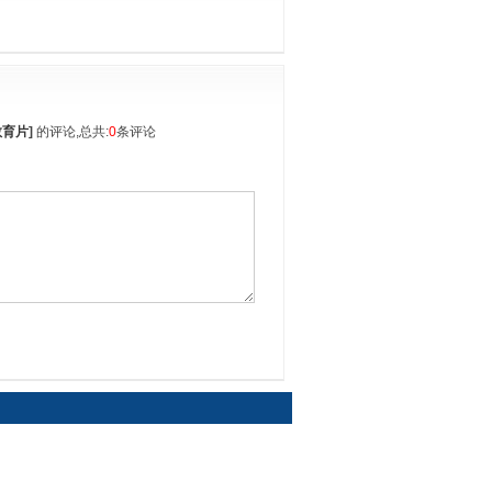
教育片
]
的评论,总共:
0
条评论