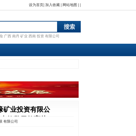
设为首页
|
加入收藏
|
网站地图
| |
险
广西
南丹
矿业
西南
投资
有限公司
缘矿业投资有限公
坍塌事故警示教育片
限
有限公司