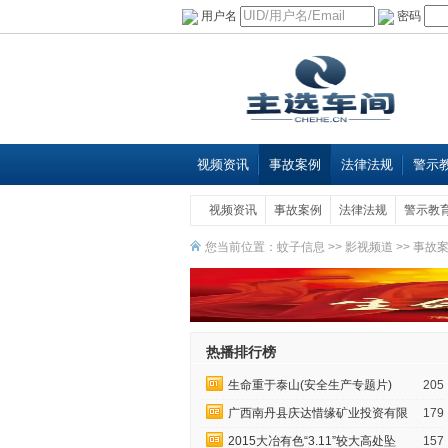
用户名
密码
视频资讯
事故案例
法律法规
警示
视频资讯
事故案例
法律法规
警示教
您当前位置：
蚊子信息
>>
影视频道
>>
事故
热播排行榜
生命重于泰山(安全生产专题片)
205
广西南丹县庆达惜缘矿业投资有限
179
2015大冶有色“3.11”较大高处坠
157