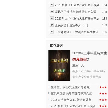
2021版新《安全生产法》宣贯视频
154
家风不正遗祸患 清廉传家惠久远
145
2023年上半年重特大生产安全事故
113
全员安全职责宣教片（下）
163
《应急时刻》：深刻吸取事故教训
106
推荐影片
2023年上半年重特大生
产安全事故
08月02日
主演：无
看点：2023年上半年重特
大生产安全事故警示教
生命重于泰山(安全生产专题片)
★★★
家风不正遗祸患 清廉传家惠久远
★★★
2015大冶有色“3.11”较大高处坠
★★★
2021版新《安全生产法》宣贯视频
★★★