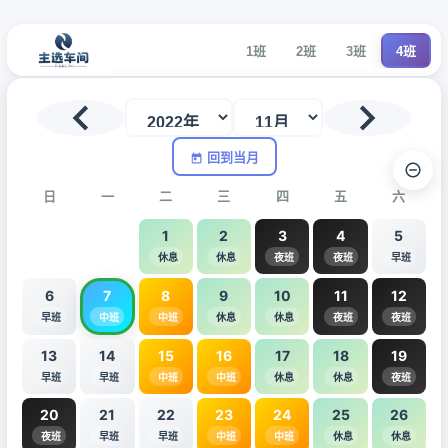
1班
2班
3班
4班
回到当月
日
一
二
三
四
五
六
1
2
3
4
5
休息
休息
夜班
夜班
早班
6
7
8
9
10
11
12
早班
中班
中班
休息
休息
夜班
夜班
13
14
15
16
17
18
19
早班
早班
中班
中班
休息
休息
夜班
20
21
22
23
24
25
26
夜班
早班
早班
中班
中班
休息
休息