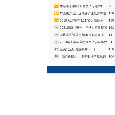
生命重于泰山(安全生产专题片)
201
广西南丹县庆达惜缘矿业投资有限
176
2015大冶有色“3.11”较大高处坠
155
2021版新《安全生产法》宣贯视频
153
家风不正遗祸患 清廉传家惠久远
141
2023年上半年重特大生产安全事故
111
全员安全职责宣教片（下）
156
《应急时刻》：深刻吸取事故教训
104