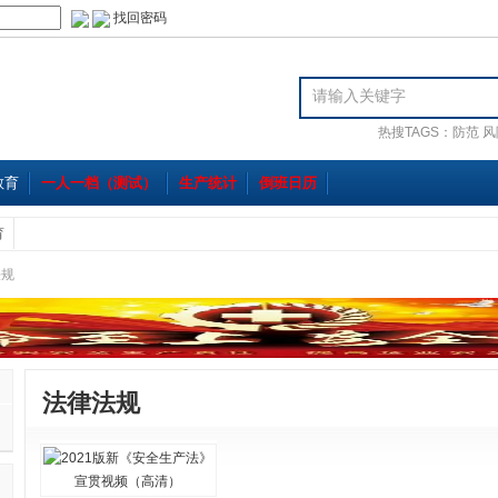
找回密码
热搜TAGS：
防范
风
教育
一人一档（测试）
生产统计
倒班日历
育
法规
法律法规