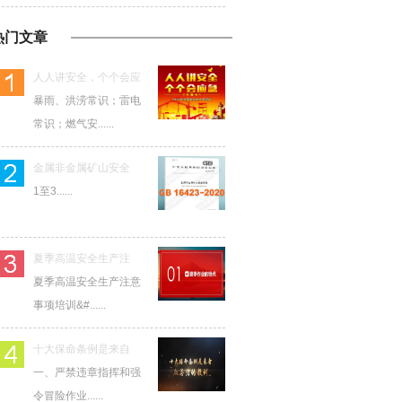
热门文章
人人讲安全，个个会应
暴雨、洪涝常识；雷电
常识；燃气安......
金属非金属矿山安全
1至3......
夏季高温安全生产注
夏季高温安全生产注意
事项培训&#......
十大保命条例是来自
一、严禁违章指挥和强
令冒险作业......