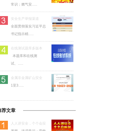
常识；燃气安......
安全生产举报渠道
全面贯彻落实习近平总
书记指示精......
在线测试题库多版本
本题库和在线测
试、......
金属非金属矿山安全
1至3......
推荐文章
人人讲安全，个个会应