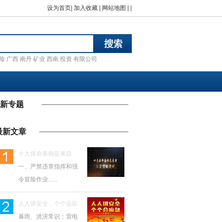
设为首页
|
加入收藏
|
网站地图
| |
险
广西
南丹
矿业
西南
投资
有限公司
新专题
最新文章
十大保命条例是来自
一、严禁违章指挥和强
令冒险作业......
人人讲安全，个个会应
暴雨、洪涝常识；雷电