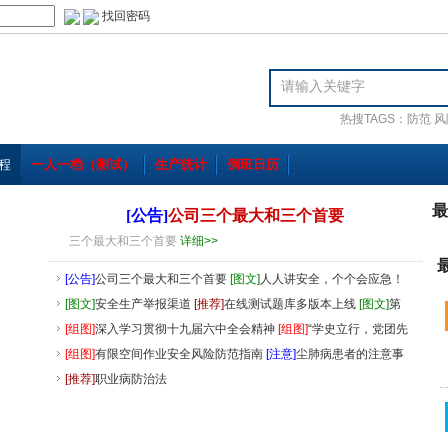
找回密码
热搜TAGS：
防范
风
程
一人一档（测试）
生产统计
倒班日历
最
[公告]
公司三个最大和三个首要
三个最大和三个首要
详细>>
[公告]
公司三个最大和三个首要
[图文]
人人讲安全，个个会应急！
应急安全知识
[图文]
安全生产举报渠道
[推荐]
在线测试题库多版本上线
[图文]
第
20个全国《职业
[组图]
深入学习贯彻十九届六中全会精神
[组图]
“学史立行，党团先
行”志愿
[组图]
有限空间作业安全风险防范指南
[注意]
尘肺病患者的注意事
项
[推荐]
[推荐]
职业病防治法
安全生