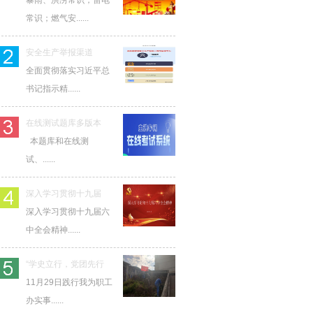
暴雨、洪涝常识；雷电
常识；燃气安......
安全生产举报渠道
全面贯彻落实习近平总
书记指示精......
在线测试题库多版本
本题库和在线测
试、......
深入学习贯彻十九届
深入学习贯彻十九届六
中全会精神......
“学史立行，党团先行
11月29日践行我为职工
办实事......