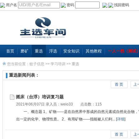
用户名
密码
找回密码
首页
磨矿
重选
浮选
安全知识
其他教程
一人一档（测试
您当前位置：
蚊子信息
>>
学习培训
>>
重选
重选新闻列表：
首 页
上
摇床（台浮）培训复习题
2021年06月07日 录入员：
weio33
点击数：115
一、概念题 1、矿物——是在自然界中形成的自然元素或自然化合物，
出一定的化学、物理性质。 2、有用矿物——指能被人们利... [
详细
]
首 页
上