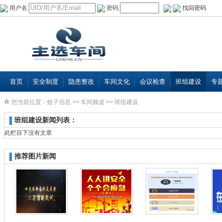
用户名
密码
找回密码
首页
安全制度
隐患整改
车间文化
会议检查
班组建设
专
您当前位置：
蚊子信息
>>
车间频道
>>
班组建设
班组建设新闻列表：
此栏目下没有文章
推荐图片新闻