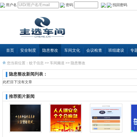
用户名
密码
找回密码
首页
安全制度
隐患整改
车间文化
会议检查
班组建设
专
您当前位置：
蚊子信息
>>
车间频道
>>
隐患整改
隐患整改新闻列表：
此栏目下没有文章
推荐图片新闻